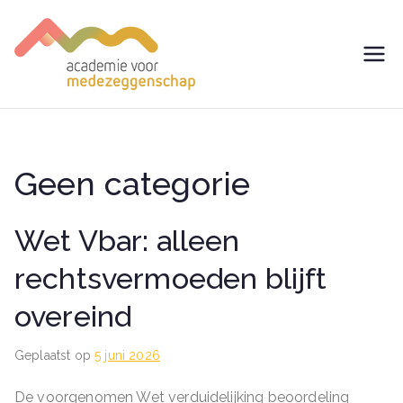
Ga
naar
de
avm –
Trainingen voor
inhoud
Medezeggenschap -
Academie
ondernemingsraad
voor
Geen categorie
Medezegg
Wet Vbar: alleen
enschap
rechtsvermoeden blijft
overeind
Geplaatst op
5 juni 2026
De voorgenomen Wet verduidelijking beoordeling