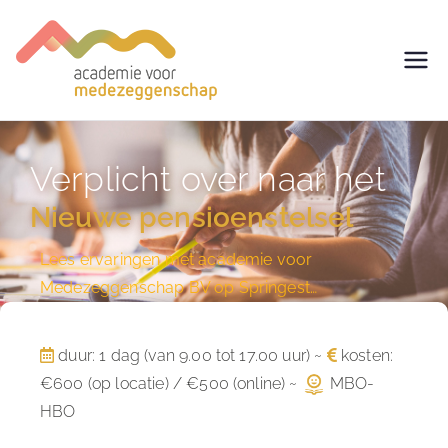
avm –
Trainingen voor
Medezeggenschap -
Academie
ondernemingsraad
Verplicht over naar het
voor
Nieuwe pensioenstelsel
Medezegg
Lees ervaringen met academie voor
enschap
Medezeggenschap BV op Springest…
duur: 1 dag (van 9.00 tot 17.00 uur) ~
kosten:
€600 (op locatie) / €500 (online) ~
MBO-
HBO