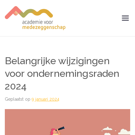
Ga
naar
de
avm –
Trainingen voor
inhoud
Medezeggenschap -
Academie
ondernemingsraad
voor
Belangrijke wijzigingen
Medezegg
voor ondernemingsraden
2024
enschap
Geplaatst op
9 januari 2024