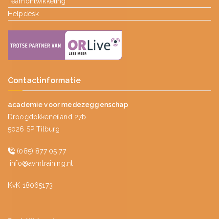
Teamontwikkeling
Helpdesk
Contactinformatie
academie voor medezeggenschap
Droogdokkeneiland 27b
5026 SP Tilburg
(085) 877 05 77
info@avmtraining.nl
KvK 18065173