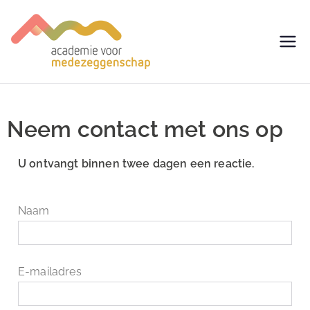
avm –
Trainingen voor
Medezeggenschap -
Academie
ondernemingsraad
voor
Neem contact met ons op
Medezegg
U ontvangt binnen twee dagen een reactie.
enschap
Naam
E-mailadres