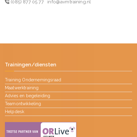
(085) 877 05 77
info@avmtraining.nl
Trainingen/diensten
Training Ondernemingsraad
Maatwerktraining
Advies en begeleiding
Teamontwikkeling
Helpdesk