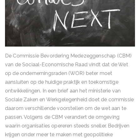
De Commissie Bevordering Medezeggenschap (CBM)
van de Sociaal-Economische Raad vindt dat de Wet
op de ondernemingsraden (WOR) beter moet
aansluiten op de huidige praktijk en toekomstige
ontwikkelingen. In een brief aan het ministerie van
Sociale Zaken en Werkgelegenheid doet de commissie
daarom verschillende voorstellen om de wet aan te
passen. Volgens de CBM verandert de omgeving
waarin organisaties opereren steeds sneller. Bedrijven
krijgen onder meer te maken met geopolitieke