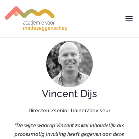
avm –
Trainingen voor
Medezeggenschap -
Academie
ondernemingsraad
voor
Medezegg
enschap
Vincent Dijs
Directeur/senior trainer/adviseur
“De wijze waarop Vincent zowel inhoudelijk als
procesmatig invulling heeft gegeven aan deze