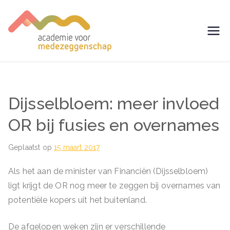
Ga
naar
de
avm –
Trainingen voor
inhoud
Medezeggenschap -
Academie
ondernemingsraad
voor
Dijsselbloem: meer invloed
Medezegg
OR bij fusies en overnames
enschap
Geplaatst op
15 maart 2017
Als het aan de minister van Financiën (Dijsselbloem)
ligt krijgt de OR nog meer te zeggen bij overnames van
potentiële kopers uit het buitenland.
De afgelopen weken zijn er verschillende