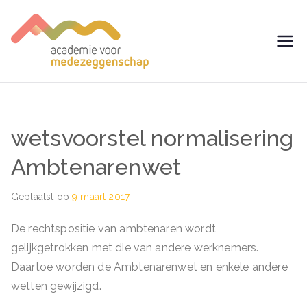
Ga
naar
de
avm –
Trainingen voor
inhoud
Medezeggenschap -
Academie
ondernemingsraad
voor
wetsvoorstel normalisering
Medezegg
Ambtenarenwet
enschap
Geplaatst op
9 maart 2017
De rechtspositie van ambtenaren wordt
gelijkgetrokken met die van andere werknemers.
Daartoe worden de Ambtenarenwet en enkele andere
wetten gewijzigd.