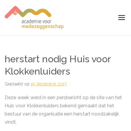
Ga
naar
de
avm –
Trainingen voor
inhoud
Medezeggenschap -
Academie
ondernemingsraad
voor
herstart nodig Huis voor
Medezegg
Klokkenluiders
enschap
Geplaatst op
19 december 2017
Deze week werd in een persbericht op de site van het
Huis voor Klokkenluiders bekend gemaakt dat het
bestuur van de organisatie een herstart noodzakelijk
vindt.