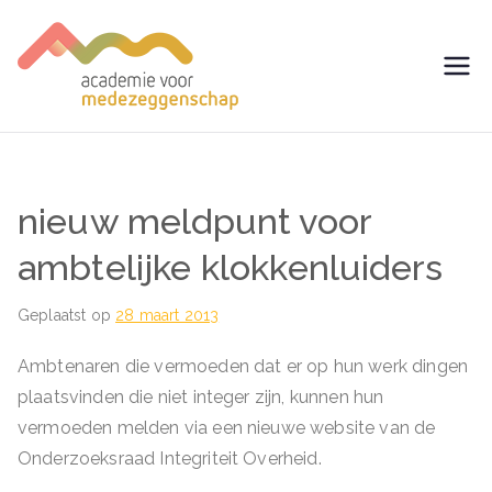
Ga
naar
de
avm –
Trainingen voor
inhoud
Medezeggenschap -
Academie
ondernemingsraad
voor
nieuw meldpunt voor
Medezegg
ambtelijke klokkenluiders
enschap
Geplaatst op
28 maart 2013
Ambtenaren die vermoeden dat er op hun werk dingen
plaatsvinden die niet integer zijn, kunnen hun
vermoeden melden via een nieuwe website van de
Onderzoeksraad Integriteit Overheid.