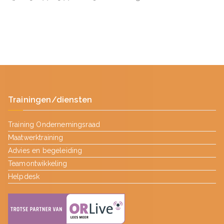
Trainingen/diensten
Training Ondernemingsraad
Maatwerktraining
Advies en begeleiding
Teamontwikkeling
Helpdesk