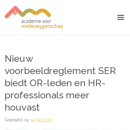
Ga
naar
de
avm –
Trainingen voor
inhoud
Medezeggenschap -
Academie
ondernemingsraad
voor
Nieuw
Medezegg
voorbeeldreglement SER
biedt OR-leden en HR-
enschap
professionals meer
houvast
Geplaatst op
14 juli 2025