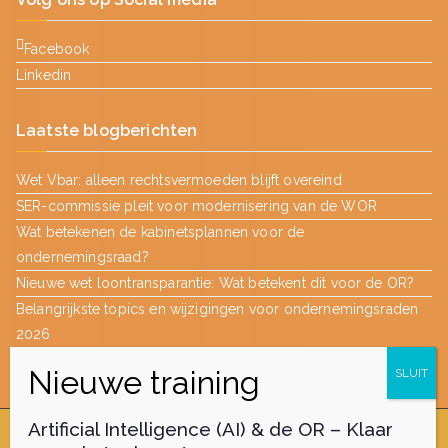
Facebook
Linkedin
Laatste blogberichten
Wet Vbar: alleen rechtsvermoeden blijft overeind
SER-commissie pleit voor modernisering van de WOR
Wat betekenen de kabinetsplannen voor de
ondernemingsraad?
Nieuwe wet loontransparantie: Wat betekent dit voor de OR?
Belangrijkste topics en wijzigingen voor ondernemingsraden
2026
Artificial Intelligence (AI) & de OR – Klaar
Auteursrecht © 2026
academie voor Medezeggenschap
|
OR