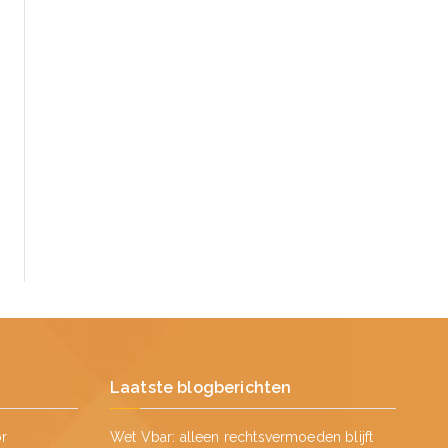
Laatste blogberichten
or
Wet Vbar: alleen rechtsvermoeden blijft