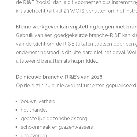
de RI&E (tools), dan is dit voornemen dus instemming
initiatiefrecht (artikel 23 WOR) benutten om het in
Kleine werkgever kan vrijstelling krijgen met br
Gebruik van een goedgekeurde branche-RI&E kan kle
van de plicht om de RI&E te laten toetsen door een
ondernemingsraad is dit uiteraard niet het geval. We
uitstekend benutten als hulpmiddel.
De nieuwe branche-RI&E’s van 2016
Op rie.nl zijn nu al nieuwe instrumenten gepubliceer
bouwnijverheid
houthandel
geestelijke gezondheidszorg
schoonmaak en glazenwassers
uitgeverijen