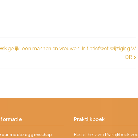
erk
gelijk loon mannen en vrouwen; Initiatiefwet wijziging W
OR
nformatie
Praktijkboek
voor medezeggenschap
Bestel het avm Praktijkboek vo