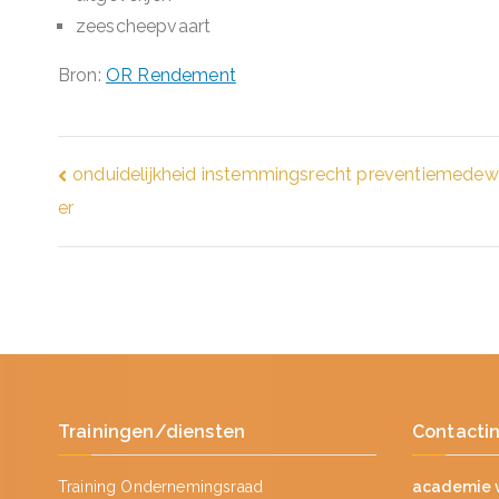
zeescheepvaart
Bron:
OR Rendement
Bericht
onduidelijkheid instemmingsrecht preventiemedew
er
navigatie
Trainingen/diensten
Contacti
Training Ondernemingsraad
academie 