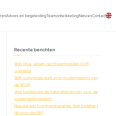
eren
Advies en begeleiding
Teamontwikkeling
Nieuws
Contact
schap
Recente berichten
Wet Vbar: alleen rechtsvermoeden blijft
overeind
SER-commissie pleit voor modernisering van
de WOR
Wat betekenen de kabinetsplannen voor de
ondernemingsraad?
Nieuwe wet loontransparantie: Wat betekent
dit voor de OR?