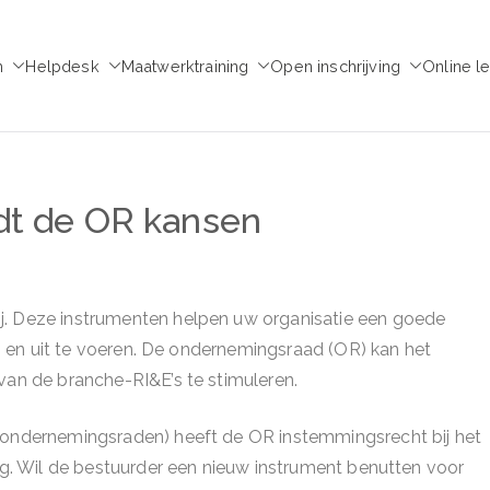
m
Helpdesk
Maatwerktraining
Open inschrijving
Online l
emie voor Medezeggen
chap - ondernemingsraad
dt de OR kansen
j. Deze instrumenten helpen uw organisatie een goede
len en uit te voeren. De ondernemingsraad (OR) kan het
van de branche-RI&E’s te stimuleren.
e ondernemingsraden) heeft de OR instemmingsrecht bij het
ing. Wil de bestuurder een nieuw instrument benutten voor