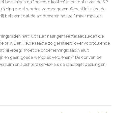
bezuinigen op 'indirecte kosten'. In de motie van de SP
zuiniging moet worden vormgegeven. GroenLinks keerde
rtij betekent dat de ambtenaren het zelf maar moeten
nemingsraden hard uithalen naar gemeenteraadsleden die
e or in Den Helderraakte zo geïrriteerd over voortdurende
t hij vroeg: "Moet de ondernemingsraad hieruit
jn en geen goede werkplek verdienen?" De cor van de
zuim en slechtere service als de stad blijft bezuinigen