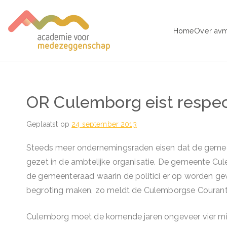
Ga
naar
Home
Over av
de
avm – Acad
Trainingen voor Medezeggens
inhoud
OR Culemborg eist respe
Geplaatst op
24 september 2013
Steeds meer ondernemingsraden eisen dat de gemeen
gezet in de ambtelijke organisatie. De gemeente Cul
de gemeenteraad waarin de politici er op worden ge
begroting maken, zo meldt de Culemborgse Courant
Culemborg moet de komende jaren ongeveer vier mil