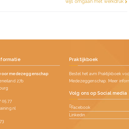
wijs omgaan met werkdruk
nformatie
Praktijkboek
voor medezeggenschap
Bestel het avm Praktijkboek vo
neiland 27b
Medezeggenschap.
Meer infor
lburg
Volg ons op Social media
 05 77
Facebook
ining.nl
Linkedin
73