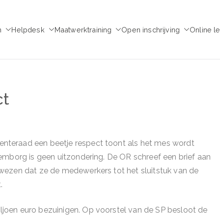
m
Helpdesk
Maatwerktraining
Open inschrijving
Online l
emie voor Medezeggen
chap - ondernemingsraad
ct
teraad een beetje respect toont als het mes wordt
emborg is geen uitzondering. De OR schreef een brief aan
wezen dat ze de medewerkers tot het sluitstuk van de
.
joen euro bezuinigen. Op voorstel van de SP besloot de