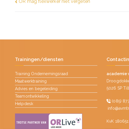
Bericht
OR mag flexwerker niet vergeten
navigatie
Trainingen/diensten
Contacti
Training Ondernemingsraad
academie 
Droogdokke
Maatwerktraining
5026 SP Ti
Advies en begeleiding
Teamontwikkeling
(085) 877
Helpdesk
info@avmtra
KvK 180651