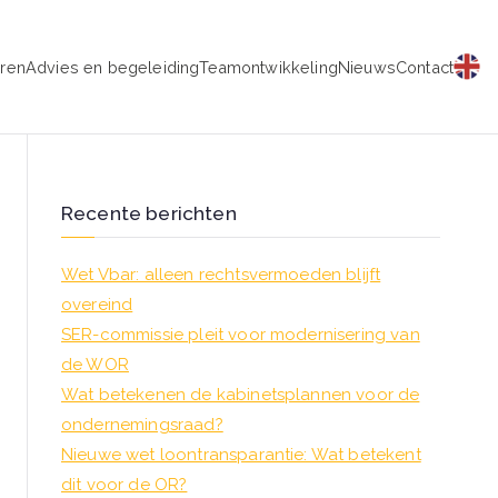
eren
Advies en begeleiding
Teamontwikkeling
Nieuws
Contact
schap
Recente berichten
Wet Vbar: alleen rechtsvermoeden blijft
overeind
SER-commissie pleit voor modernisering van
de WOR
Wat betekenen de kabinetsplannen voor de
ondernemingsraad?
Nieuwe wet loontransparantie: Wat betekent
dit voor de OR?