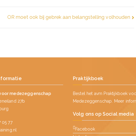
OR moet ook bij gebrek aan belangstelling volhouden
nformatie
Praktijkboek
voor medezeggenschap
Bestel het avm Praktijkboek vo
neiland 27b
Medezeggenschap.
Meer infor
lburg
Volg ons op Social media
 05 77
Facebook
ining.nl