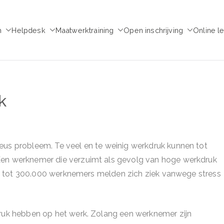
m
Helpdesk
Maatwerktraining
Open inschrijving
Online l
emie voor Medezeggen
chap - ondernemingsraad
k
eus probleem. Te veel en te weinig werkdruk kunnen tot
Een werknemer die verzuimt als gevolg van hoge werkdruk
.000 tot 300.000 werknemers melden zich ziek vanwege stress
druk hebben op het werk. Zolang een werknemer zijn