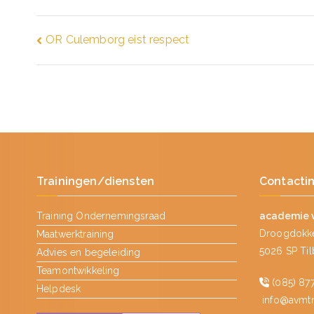
Bericht
OR Culemborg eist respect
navigatie
Trainingen/diensten
Contacti
Training Ondernemingsraad
academie 
Droogdokke
Maatwerktraining
5026 SP Ti
Advies en begeleiding
Teamontwikkeling
(085) 877
Helpdesk
info@avmtra