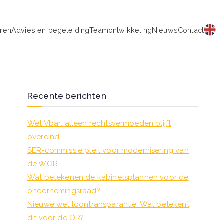
eren
Advies en begeleiding
Teamontwikkeling
Nieuws
Contact
schap
Recente berichten
Wet Vbar: alleen rechtsvermoeden blijft
overeind
SER-commissie pleit voor modernisering van
de WOR
Wat betekenen de kabinetsplannen voor de
ondernemingsraad?
Nieuwe wet loontransparantie: Wat betekent
dit voor de OR?