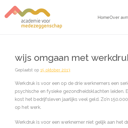
Ga
naar
Home
Over av
de
avm – Acad
Trainingen voor Medezeggens
inhoud
wijs omgaan met werkdru
Geplaatst op
15 oktober 2013
Werkdruk is voor een op de drie werknemers een seri
psychische en fysieke gezondheidsklachten leiden. 
kost het bedrijfsleven jaarlijks veel geld. Zo’n 150
op het werk.
Werkdruk is voor een werknemer niet gelijk aan het 