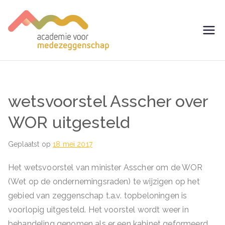
Ga
naar
de
avm –
Trainingen voor
inhoud
Medezeggenschap -
Academie
ondernemingsraad
voor
wetsvoorstel Asscher over
Medezegg
WOR uitgesteld
enschap
Geplaatst op
18 mei 2017
Het wetsvoorstel van minister Asscher om de WOR
(Wet op de ondernemingsraden) te wijzigen op het
gebied van zeggenschap t.a.v. topbeloningen is
voorlopig uitgesteld. Het voorstel wordt weer in
behandeling genomen als er een kabinet geformeerd