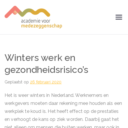
Ga
naar
de
avm –
Trainingen voor
inhoud
Medezeggenschap -
Academie
ondernemingsraad
voor
Winters werk en
Medezegg
gezondheidsrisico’s
enschap
Geplaatst op
26 februari 2020
Het is weer winters in Nederland. Werknemers en
werkgevers moeten daar rekening mee houden als een
werkplek te koud is. Het heeft effect op de prestaties
en verhoogt de kans op ziek worden. Daarbij gaat het
niet alleen om mensen die buiten werken, maar ook in