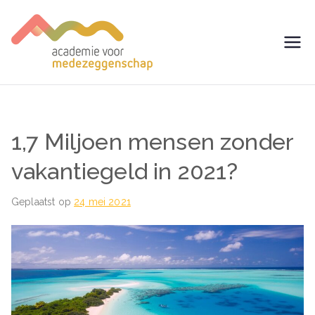
Ga
naar
de
avm –
Trainingen voor
inhoud
Medezeggenschap -
Academie
ondernemingsraad
voor
1,7 Miljoen mensen zonder
Medezegg
vakantiegeld in 2021?
enschap
Geplaatst op
24 mei 2021