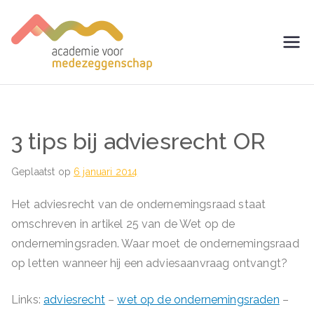
Ga
naar
de
avm –
Trainingen voor
inhoud
Medezeggenschap -
Academie
ondernemingsraad
voor
3 tips bij adviesrecht OR
Medezegg
Geplaatst op
6 januari 2014
enschap
Het adviesrecht van de ondernemingsraad staat
omschreven in artikel 25 van de Wet op de
ondernemingsraden. Waar moet de ondernemingsraad
op letten wanneer hij een adviesaanvraag ontvangt?
Links:
adviesrecht
–
wet op de ondernemingsraden
–