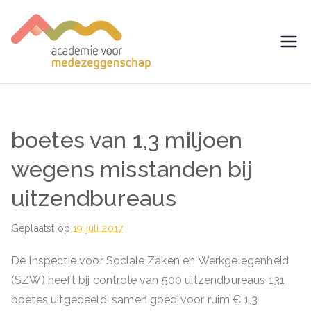
Ga
naar
de
avm –
Trainingen voor
inhoud
Medezeggenschap -
Academie
ondernemingsraad
voor
boetes van 1,3 miljoen
Medezegg
wegens misstanden bij
uitzendbureaus
enschap
Geplaatst op
19 juli 2017
De Inspectie voor Sociale Zaken en Werkgelegenheid
(SZW) heeft bij controle van 500 uitzendbureaus 131
boetes uitgedeeld, samen goed voor ruim € 1,3