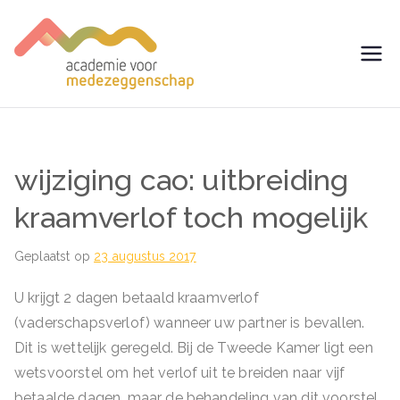
Ga
naar
de
avm –
Trainingen voor
inhoud
Medezeggenschap -
Academie
ondernemingsraad
voor
wijziging cao: uitbreiding
Medezegg
kraamverlof toch mogelijk
enschap
Geplaatst op
23 augustus 2017
U krijgt 2 dagen betaald kraamverlof
(vaderschapsverlof) wanneer uw partner is bevallen.
Dit is wettelijk geregeld. Bij de Tweede Kamer ligt een
wetsvoorstel om het verlof uit te breiden naar vijf
betaalde dagen, maar de behandeling van dit voorstel