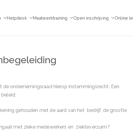
m
Helpdesk
Maatwerktraining
Open inschrijving
Online l
emie voor Medezeggen
chap - ondernemingsraad
imbegeleiding
eft de ondernemingsraad hierop instemmingsrecht. Een
beleid:
rekening gehouden met de aard van het bedrijf, de grootte
e omgaat met zieke medewerkers en ziekteverzuim?