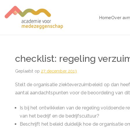
Ga
naar
Home
Over av
de
avm – Acad
Trainingen voor Medezeggens
inhoud
checklist: regeling verzu
Geplaatst op
27 december 2013
Stelt de organisatie ziekteverzuimbeleid op dan he
aantal aandachtspunten voor de beoordeling van dit 
Is bij het ontwikkelen van de regeling voldoende 
van het bedrijf en de bedrijfscultuur?
Beschrijft het beleid duidelijk hoe de organisati