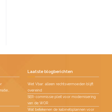
Laatste blogberichten
or
Wet Vbar: alleen rechtsvermoeden blijft
matie…
overeind
SER-commissie pleit voor modernisering
van de WOR
Wat betekenen de kabinetsplannen voor