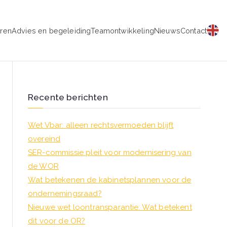
eren
Advies en begeleiding
Teamontwikkeling
Nieuws
Contact
schap
Recente berichten
Wet Vbar: alleen rechtsvermoeden blijft
overeind
SER-commissie pleit voor modernisering van
de WOR
Wat betekenen de kabinetsplannen voor de
ondernemingsraad?
Nieuwe wet loontransparantie: Wat betekent
dit voor de OR?