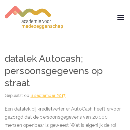
Ga
naar
de
avm –
Trainingen voor
inhoud
Medezeggenschap -
Academie
ondernemingsraad
voor
datalek Autocash;
Medezegg
persoonsgegevens op
straat
enschap
Geplaatst op
6 september 2017
Een datalek bij kredietverlener AutoCash heeft ervoor
gezorgd dat de persoonsgegevens van 20.000
mensen openbaar is geweest. Wat is eigenlijk de rol