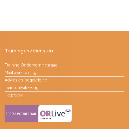
Trainingen/diensten
Training Ondernemingsraad
Maatwerktraining
Advies en begeleiding
Teamontwikkeling
Helpdesk