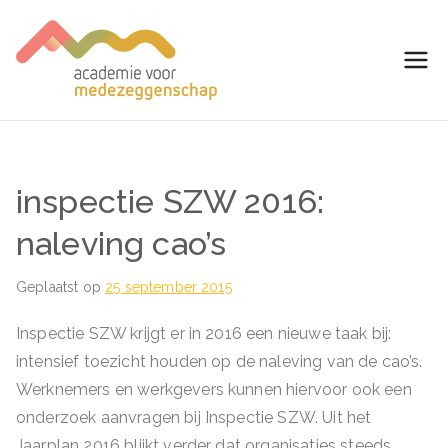
Ga
naar
de
avm –
Trainingen voor
inhoud
Medezeggenschap -
Academie
ondernemingsraad
voor
inspectie SZW 2016:
Medezegg
naleving cao’s
enschap
Geplaatst op
25 september 2015
Inspectie SZW krijgt er in 2016 een nieuwe taak bij:
intensief toezicht houden op de naleving van de cao’s.
Werknemers en werkgevers kunnen hiervoor ook een
onderzoek aanvragen bij Inspectie SZW. Uit het
Jaarplan 2016 blijkt verder dat organisaties steeds