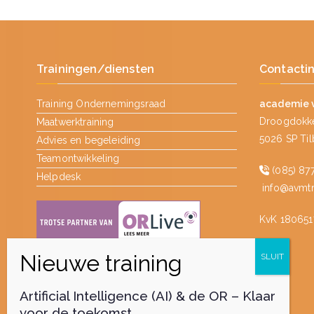
Trainingen/diensten
Contacti
Training Ondernemingsraad
academie 
Droogdokke
Maatwerktraining
5026 SP Ti
Advies en begeleiding
Teamontwikkeling
(085) 877
Helpdesk
info@avmtra
KvK 180651
Artificial Intelligence (AI) & de OR – Klaar
voor de toekomst