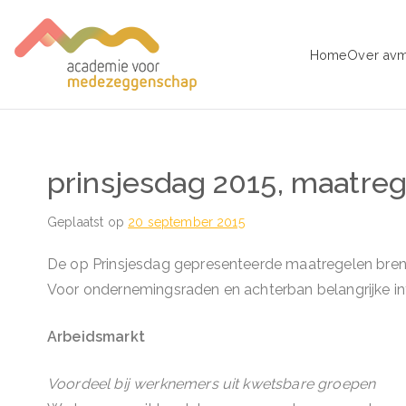
Ga
naar
Home
Over av
de
avm – Acad
Trainingen voor Medezeggens
inhoud
prinsjesdag 2015, maatre
Geplaatst op
20 september 2015
De op Prinsjesdag gepresenteerde maatregelen bre
Voor ondernemingsraden en achterban belangrijke in
Arbeidsmarkt
Voordeel bij werknemers uit kwetsbare groepen