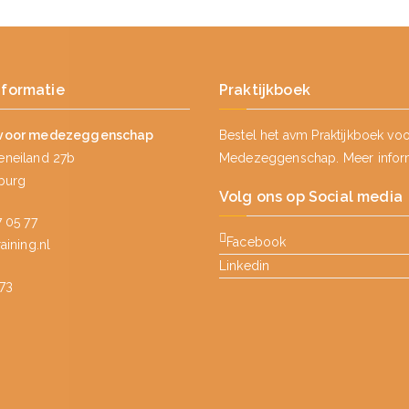
nformatie
Praktijkboek
voor medezeggenschap
Bestel het avm Praktijkboek vo
neiland 27b
Medezeggenschap.
Meer infor
lburg
Volg ons op Social media
 05 77
Facebook
ining.nl
Linkedin
73