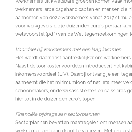
Werknemers uit kwetsbare groepen komen vaak moei
werknemers, arbeidsgehandicapten en mensen die ni
aannemen van deze werknemers vanaf 2017 stimuler
voor werkgevers die je duizenden euro's per jaar kun
wetsvoorstel (pdf) van de Wet tegemoetkomingen lo
Voordeel bij werknemers met een laag inkomen
Het wordt daarnaast aantrekkelijker om werknemers
Naast de loonkostenvoordelen introduceert het kabin
inkomensvoordeel (LIV). Daarbij ontvang je een teg
aanneemt die het minimumloon of net iets meer verd
schoonmakers, onderwijsassistenten en caissières
hier tot in de duizenden euro's lopen.
Financiële bijdrage aan sectorplannen
Sectorplannen bevatten maatregelen om mensen aan h
werknemer zijn baan dreigt te verliezen. Met onderst