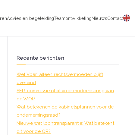
eren
Advies en begeleiding
Teamontwikkeling
Nieuws
Contact
schap
Recente berichten
Wet Vbar: alleen rechtsvermoeden blijft
overeind
SER-commissie pleit voor modernisering van
de WOR
Wat betekenen de kabinetsplannen voor de
ondernemingsraad?
Nieuwe wet loontransparantie: Wat betekent
dit voor de OR?