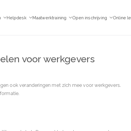
m
Helpdesk
Maatwerktraining
Open inschrijving
Online l
emie voor Medezeggen
chap - ondernemingsraad
gelen voor werkgevers
ngen ook veranderingen met zich mee voor werkgevers.
formatie.