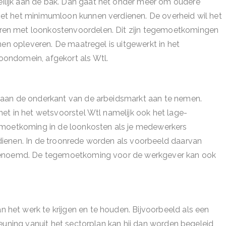
lijk aan de bak. Dan gaat het onder meer om oudere
et het minimumloon kunnen verdienen. De overheid wil het
en met loonkostenvoordelen. Dit zijn tegemoetkomingen
nen opleveren. De maatregel is uitgewerkt in het
ondomein, afgekort als Wtl.
 aan de onderkant van de arbeidsmarkt aan te nemen.
et in het wetsvoorstel Wtl namelijk ook het lage-
emoetkoming in de loonkosten als je medewerkers
ienen. In de troonrede worden als voorbeeld daarvan
 genoemd. De tegemoetkoming voor de werkgever kan ook
et werk te krijgen en te houden. Bijvoorbeeld als een
euning vanuit het sectorplan kan hij dan worden begeleid