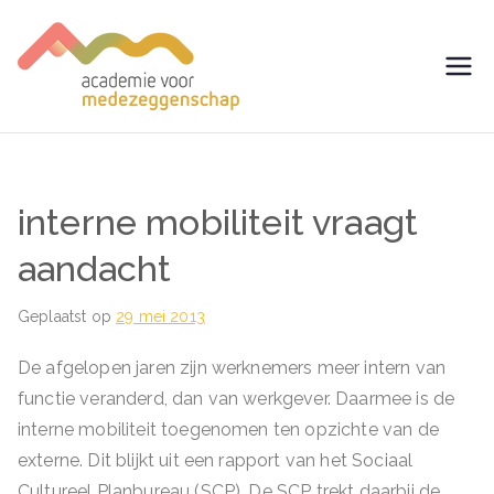
Ga
naar
de
avm –
Trainingen voor
inhoud
Medezeggenschap -
Academie
ondernemingsraad
voor
interne mobiliteit vraagt
Medezegg
aandacht
enschap
Geplaatst op
29 mei 2013
De afgelopen jaren zijn werknemers meer intern van
functie veranderd, dan van werkgever. Daarmee is de
interne mobiliteit toegenomen ten opzichte van de
externe. Dit blijkt uit een rapport van het Sociaal
Cultureel Planbureau (SCP). De SCP trekt daarbij de