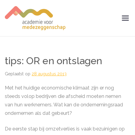
Ga
naar
de
avm –
Trainingen voor
inhoud
Medezeggenschap -
Academie
ondernemingsraad
voor
tips: OR en ontslagen
Medezegg
Geplaatst op
28 augustus 2013
enschap
Met het huidige economische klimaat zijn er nog
steeds volop bedrijven die afscheid moeten nemen
van hun werknemers. Wat kan de ondernemingsraad
ondernemen als dat gebeurt?
De eerste stap bij omzetverlies is vaak bezuinigen op