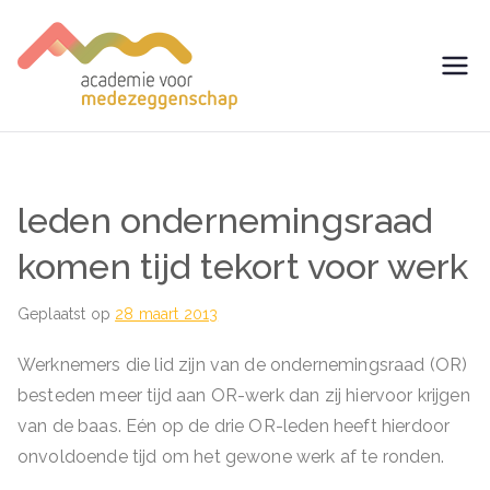
Ga
naar
de
avm –
Trainingen voor
inhoud
Medezeggenschap -
Academie
ondernemingsraad
voor
leden ondernemingsraad
Medezegg
komen tijd tekort voor werk
enschap
Geplaatst op
28 maart 2013
Werknemers die lid zijn van de ondernemingsraad (OR)
besteden meer tijd aan OR-werk dan zij hiervoor krijgen
van de baas. Eén op de drie OR-leden heeft hierdoor
onvoldoende tijd om het gewone werk af te ronden.