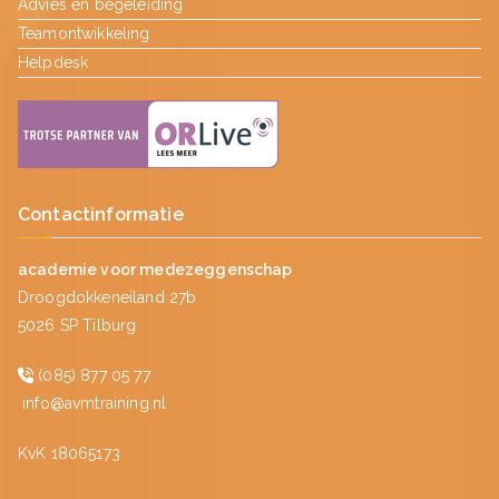
Advies en begeleiding
Teamontwikkeling
Helpdesk
Contactinformatie
academie voor medezeggenschap
Droogdokkeneiland 27b
5026 SP Tilburg
(085) 877 05 77
info@avmtraining.nl
KvK 18065173