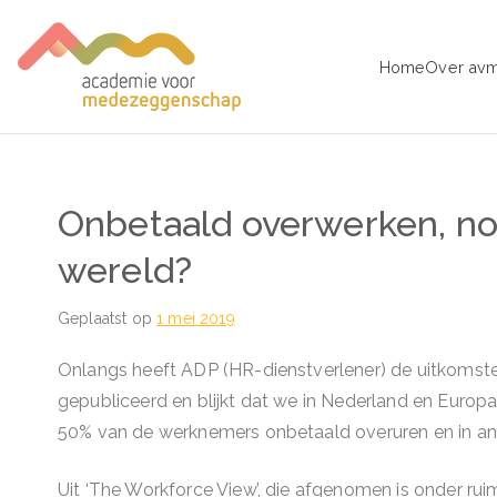
Ga
naar
Home
Over av
de
avm – Acad
Trainingen voor Medezeggens
inhoud
Onbetaald overwerken, no
wereld?
Geplaatst op
1 mei 2019
Onlangs heeft ADP (HR-dienstverlener) de uitkomste
gepubliceerd en blijkt dat we in Nederland en Euro
50% van de werknemers onbetaald overuren en in and
Uit ‘The Workforce View’, die afgenomen is onder ru