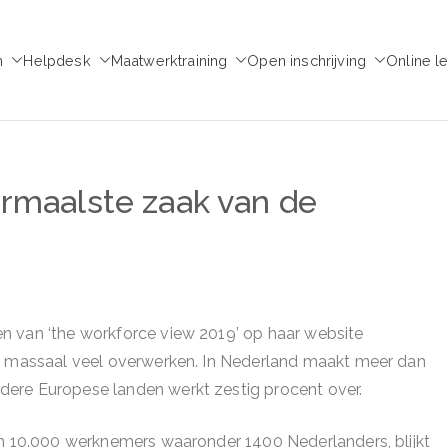
m
Helpdesk
Maatwerktraining
Open inschrijving
Online l
emie voor Medezeggen
chap - ondernemingsraad
rmaalste zaak van de
n van ‘the workforce view 2019’ op haar website
pa massaal veel overwerken. In Nederland maakt meer dan
ere Europese landen werkt zestig procent over.
im 10.000 werknemers waaronder 1400 Nederlanders, blijkt