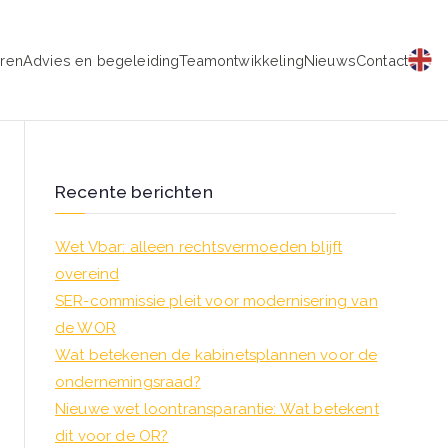
eren
Advies en begeleiding
Teamontwikkeling
Nieuws
Contact
schap
Recente berichten
Wet Vbar: alleen rechtsvermoeden blijft
overeind
SER-commissie pleit voor modernisering van
de WOR
Wat betekenen de kabinetsplannen voor de
ondernemingsraad?
Nieuwe wet loontransparantie: Wat betekent
dit voor de OR?