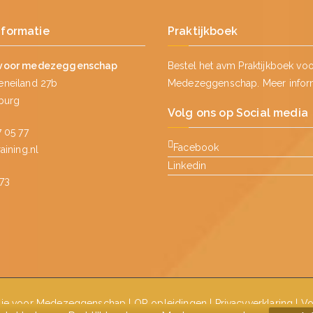
nformatie
Praktijkboek
voor medezeggenschap
Bestel het avm Praktijkboek vo
neiland 27b
Medezeggenschap.
Meer infor
lburg
Volg ons op Social media
 05 77
Facebook
ining.nl
Linkedin
73
ie voor Medezeggenschap
|
OR opleidingen
|
Privacyverklaring
|
Vo