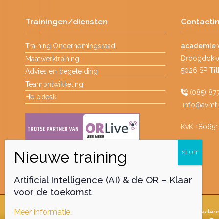
Trainingen/diensten
Contacti
Training Ondernemingsraad
academie 
Droogdokke
Maatwerktraining
5026 SP Ti
Advies en begeleiding
Teamontwikkeling
(085) 877
Helpdesk
info@avmtra
KvK 180651
Artificial Intelligence (AI) & de OR – Klaar
voor de toekomst
Meer informatie…
Auteursrecht © 2026
academ