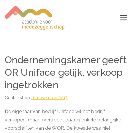
Ga
naar
de
avm –
Trainingen voor
inhoud
Medezeggenschap -
Academie
ondernemingsraad
voor
Ondernemingskamer geeft
Medezegg
OR Uniface gelijk, verkoop
ingetrokken
enschap
Geplaatst op
16 november 2017
De eigenaar van bedrijf Uniface wil het bedrijf
verkopen, maar overtreedt daarbij enkele belangrijke
voorschriften van de WOR. De kwestie was niet