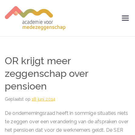
Ga
naar
de
avm –
Trainingen voor
inhoud
Medezeggenschap -
Academie
ondernemingsraad
voor
OR krijgt meer
Medezegg
zeggenschap over
pensioen
enschap
Geplaatst op
18 juni 2014
De ondernemingsraad heeft in sommige situaties niets
te zeggen over een verandering van de afspraken over
het pensioen dat voor de werknemers geldt. De SER