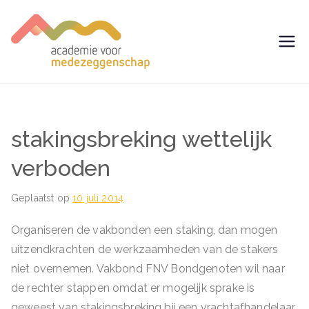
Ga
naar
de
avm –
Trainingen voor
inhoud
Medezeggenschap -
Academie
ondernemingsraad
voor
stakingsbreking wettelijk
Medezegg
verboden
enschap
Geplaatst op
10 juli 2014
Organiseren de vakbonden een staking, dan mogen
uitzendkrachten de werkzaamheden van de stakers
niet overnemen. Vakbond FNV Bondgenoten wil naar
de rechter stappen omdat er mogelijk sprake is
geweest van stakingsbreking bij een vrachtafhandelaar