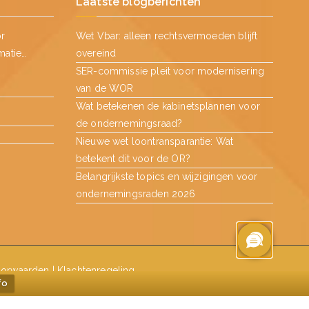
Laatste blogberichten
or
Wet Vbar: alleen rechtsvermoeden blijft
matie…
overeind
SER-commissie pleit voor modernisering
van de WOR
Wat betekenen de kabinetsplannen voor
de ondernemingsraad?
Nieuwe wet loontransparantie: Wat
betekent dit voor de OR?
Belangrijkste topics en wijzigingen voor
ondernemingsraden 2026
orwaarden
|
Klachtenregeling
fo