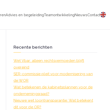
eren
Advies en begeleiding
Teamontwikkeling
Nieuws
Contact
schap
Recente berichten
Wet Vbar: alleen rechtsvermoeden blijft
overeind
SER-commissie pleit voor modernisering van
de WOR
Wat betekenen de kabinetsplannen voor de
ondernemingsraad?
Nieuwe wet loontransparantie: Wat betekent
dit voor de OR?