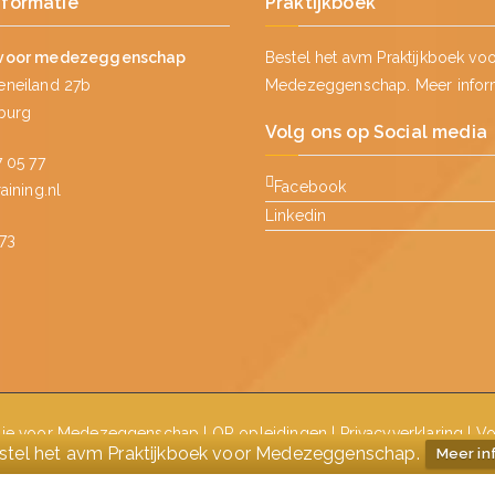
nformatie
Praktijkboek
voor medezeggenschap
Bestel het avm Praktijkboek vo
neiland 27b
Medezeggenschap.
Meer infor
lburg
Volg ons op Social media
 05 77
Facebook
ining.nl
Linkedin
73
ie voor Medezeggenschap
|
OR opleidingen
|
Privacyverklaring
|
Vo
stel het avm Praktijkboek voor Medezeggenschap.
Meer in