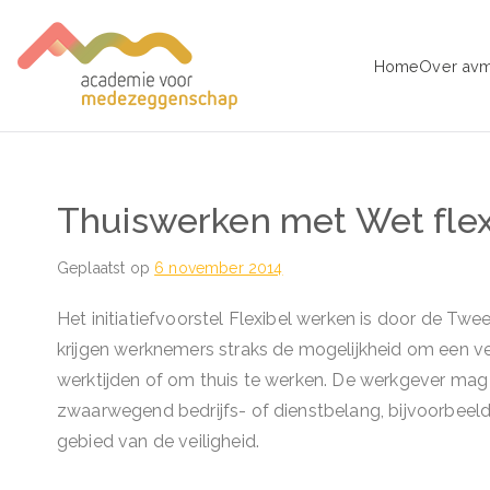
Ga
naar
Home
Over av
de
avm – Acad
Trainingen voor Medezeggens
inhoud
Thuiswerken met Wet flex
Geplaatst op
6 november 2014
Het initiatiefvoorstel Flexibel werken is door de T
krijgen werknemers straks de mogelijkheid om een ve
werktijden of om thuis te werken. De werkgever ma
zwaarwegend bedrijfs- of dienstbelang, bijvoorbeeld
gebied van de veiligheid.