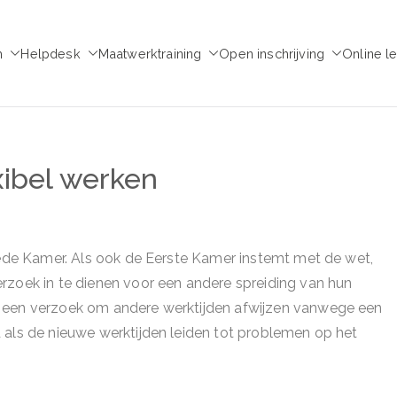
m
Helpdesk
Maatwerktraining
Open inschrijving
Online l
emie voor Medezeggen
chap - ondernemingsraad
ibel werken
weede Kamer. Als ook de Eerste Kamer instemt met de wet,
rzoek in te dienen voor een andere spreiding van hun
g een verzoek om andere werktijden afwijzen vanwege een
 als de nieuwe werktijden leiden tot problemen op het