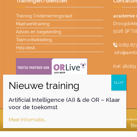
Trainingen/diensten
Contacti
Training Ondernemingsraad
academie 
Droogdokke
Maatwerktraining
5026 SP Ti
Advies en begeleiding
Teamontwikkeling
(085) 877
Helpdesk
info@avmtra
KvK 180651
Artificial Intelligence (AI) & de OR – Klaar
voor de toekomst
Meer informatie…
Auteursrecht © 2026
academ
Be