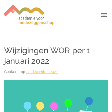
Ga
naar
de
avm –
Trainingen voor
inhoud
Medezeggenschap -
Academie
ondernemingsraad
voor
Wijzigingen WOR per 1
Medezegg
januari 2022
enschap
Geplaatst op
22 december 2021