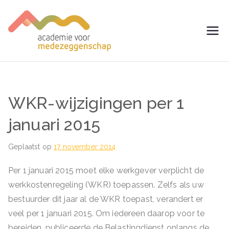
Ga
naar
de
avm –
Trainingen voor
inhoud
Medezeggenschap -
Academie
ondernemingsraad
voor
WKR-wijzigingen per 1
Medezegg
januari 2015
enschap
Geplaatst op
17 november 2014
Per 1 januari 2015 moet elke werkgever verplicht de
werkkostenregeling (WKR) toepassen. Zelfs als uw
bestuurder dit jaar al de WKR toepast, verandert er
veel per 1 januari 2015. Om iedereen daarop voor te
bereiden, publiceerde de Belastingdienst onlangs de