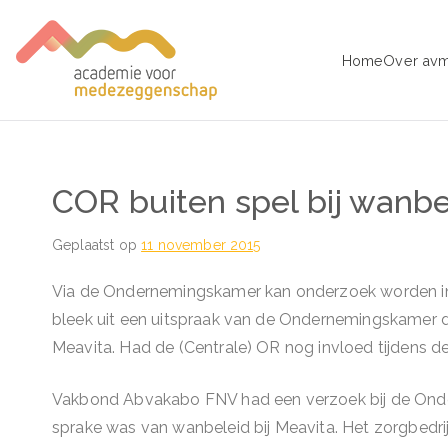
Ga
naar
Home
Over av
de
avm – Acad
Trainingen voor Medezeggens
inhoud
COR buiten spel bij wanbe
Geplaatst op
11 november 2015
Via de Ondernemingskamer kan onderzoek worden ing
bleek uit een uitspraak van de Ondernemingskamer d
Meavita. Had de (Centrale) OR nog invloed tijdens d
Vakbond Abvakabo FNV had een verzoek bij de Ond
sprake was van wanbeleid bij Meavita. Het zorgbedrijf