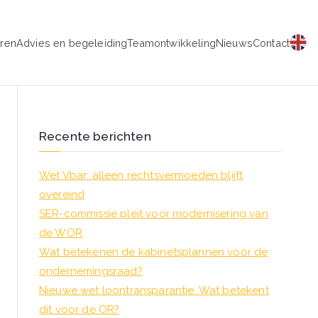
eren
Advies en begeleiding
Teamontwikkeling
Nieuws
Contact
schap
Recente berichten
Wet Vbar: alleen rechtsvermoeden blijft
overeind
SER-commissie pleit voor modernisering van
de WOR
Wat betekenen de kabinetsplannen voor de
ondernemingsraad?
Nieuwe wet loontransparantie: Wat betekent
dit voor de OR?