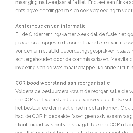
maar ging na twee jaar al failliet. Er bleef een flin
ontslagvergoedingen mis en ook vergoedingen voor
Achterhouden van informatie
Bij de Ondernemingskamer bleek dat de fusie niet g
procedures opgesteld voor het aanstellen van nieuw
vonden er niet altijd beoordelingsgesprekken plaats 
achtergehouden door de commissarissen. Meavita be
invoering van de Wet maatschappelijke ondersteun
COR bood weerstand aan reorganisatie
Volgens de bestuurders kwam de reorganisatie die
de COR veel weerstand bood vanwege de flinke sch
het bestuur eerder in actie had moeten komen. Ook wer
had de COR in bepaalde fasen geen adviesaanvraag 
cliëntenraad was niets gevraagd. Toen de COR uiteinde
negatief, maar het bestuur zette toch door met de uit