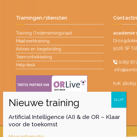
Trainingen/diensten
Contacti
Training Ondernemingsraad
academie 
Droogdokke
Maatwerktraining
5026 SP Ti
Advies en begeleiding
Teamontwikkeling
(085) 877
Helpdesk
info@avmtra
KvK 180651
Artificial Intelligence (AI) & de OR – Klaar
voor de toekomst
Meer informatie…