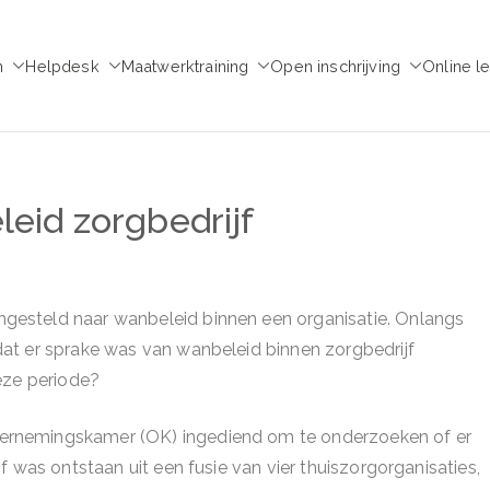
m
Helpdesk
Maatwerktraining
Open inschrijving
Online l
emie voor Medezeggen
chap - ondernemingsraad
leid zorgbedrijf
esteld naar wanbeleid binnen een organisatie. Onlangs
at er sprake was van wanbeleid binnen zorgbedrijf
eze periode?
ernemingskamer (OK) ingediend om te onderzoeken of er
 was ontstaan uit een fusie van vier thuiszorgorganisaties,