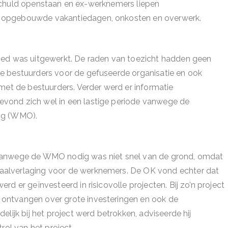
ke schuld openstaan en ex-werknemers liepen
 opgebouwde vakantiedagen, onkosten en overwerk.
oed was uitgewerkt. De raden van toezicht hadden geen
e bestuurders voor de gefuseerde organisatie en ook
met de bestuurders. Verder werd er informatie
vond zich wel in een lastige periode vanwege de
ing (WMO).
 vanwege de WMO nodig was niet snel van de grond, omdat
aalverlaging voor de werknemers. De OK vond echter dat
d er geïnvesteerd in risicovolle projecten. Bij zo’n project
ontvangen over grote investeringen en ook de
lijk bij het project werd betrokken, adviseerde hij
rol van het project.