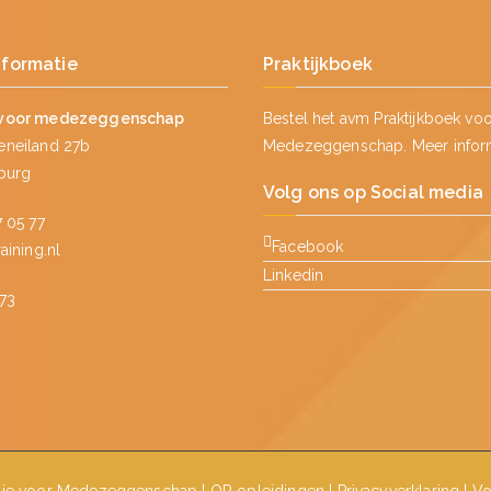
nformatie
Praktijkboek
voor medezeggenschap
Bestel het avm Praktijkboek vo
neiland 27b
Medezeggenschap.
Meer infor
lburg
Volg ons op Social media
 05 77
Facebook
ining.nl
Linkedin
73