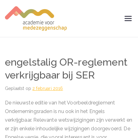
Ga
naar
de
avm –
Trainingen voor
inhoud
Medezeggenschap -
Academie
ondernemingsraad
voor
engelstalig OR-reglement
Medezegg
verkrijgbaar bij SER
enschap
Geplaatst op
2 februari 2016
De nieuwste editie van het Voorbeeldreglement
Ondernemingsraden is nu ook in het Engels
verkrijgbaar. Relevante wetswijzigingen zijn verwerkt en
er zijn enkele inhoudelijke wijzigingen doorgevoerd. De
Engelse versie, die vooral interessant is voor