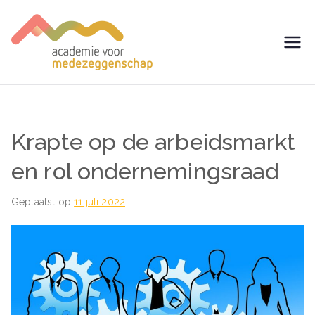
Ga
naar
de
avm –
Trainingen voor
inhoud
Medezeggenschap -
Academie
ondernemingsraad
voor
Krapte op de arbeidsmarkt
Medezegg
en rol ondernemingsraad
enschap
Geplaatst op
11 juli 2022