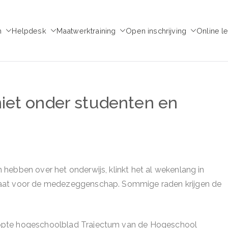
m
Helpdesk
Maatwerktraining
Open inschrijving
Online l
emie voor Medezeggen
chap - ondernemingsraad
iet onder studenten en
hebben over het onderwijs, klinkt het al wekenlang in
daat voor de medezeggenschap. Sommige raden krijgen de
opte hogeschoolblad Trajectum van de Hogeschool