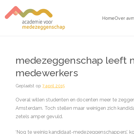
Ga
naar
Home
Over av
de
avm – Acad
Trainingen voor Medezeggens
inhoud
medezeggenschap leeft n
medewerkers
Geplaatst op
7 april 2015
Overal willen studenten en docenten meer te zeggen 
Amsterdam. Toch stellen maar weinigen zich kandi
zetels amper gevuld.
‘Nog te weinig kandidaat-medezeggenschappers’, k