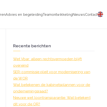
eren
Advies en begeleiding
Teamontwikkeling
Nieuws
Contact
schap
Recente berichten
Wet Vbar: alleen rechtsvermoeden blijft
overeind
SER-commissie pleit voor modernisering van
de WOR
Wat betekenen de kabinetsplannen voor de
ondernemingsraad?
Nieuwe wet loontransparantie: Wat betekent
dit voor de OR?