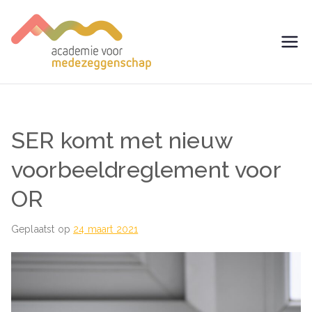
Ga
naar
de
avm –
Trainingen voor
inhoud
Medezeggenschap -
Academie
ondernemingsraad
voor
SER komt met nieuw
Medezegg
voorbeeldreglement voor
OR
enschap
Geplaatst op
24 maart 2021