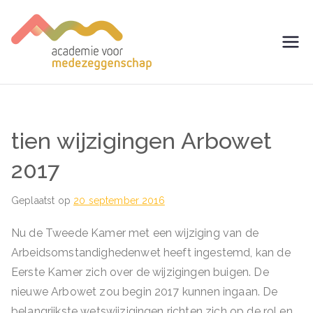
Ga
naar
de
avm –
Trainingen voor
inhoud
Medezeggenschap -
Academie
ondernemingsraad
voor
tien wijzigingen Arbowet
Medezegg
2017
enschap
Geplaatst op
20 september 2016
Nu de Tweede Kamer met een wijziging van de
Arbeidsomstandighedenwet heeft ingestemd, kan de
Eerste Kamer zich over de wijzigingen buigen. De
nieuwe Arbowet zou begin 2017 kunnen ingaan. De
belangrijkste wetswijzigingen richten zich op de rol en