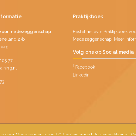
nformatie
Praktijkboek
voor medezeggenschap
Bestel het avm Praktijkboek vo
neiland 27b
Medezeggenschap.
Meer infor
lburg
Volg ons op Social media
 05 77
Facebook
ining.nl
Linkedin
73
ie voor Medezeggenschap
|
OR opleidingen
|
Privacyverklaring
|
Vo