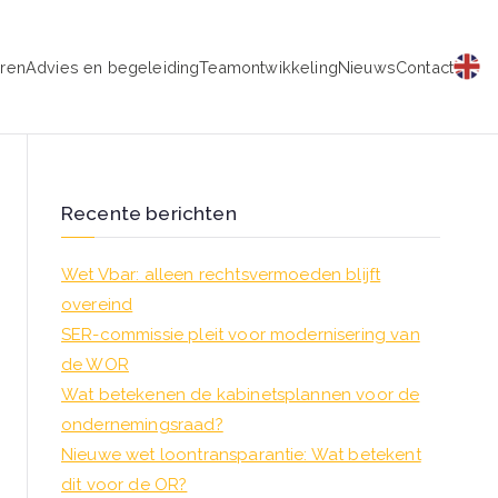
eren
Advies en begeleiding
Teamontwikkeling
Nieuws
Contact
schap
Recente berichten
Wet Vbar: alleen rechtsvermoeden blijft
overeind
SER-commissie pleit voor modernisering van
de WOR
Wat betekenen de kabinetsplannen voor de
ondernemingsraad?
Nieuwe wet loontransparantie: Wat betekent
dit voor de OR?