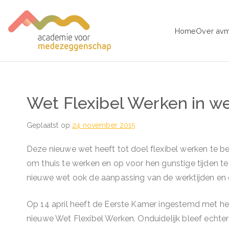
Ga
naar
Home
Over av
de
avm – Acad
Trainingen voor Medezeggens
inhoud
Wet Flexibel Werken in we
Geplaatst op
24 november 2015
Deze nieuwe wet heeft tot doel flexibel werken te 
om thuis te werken en op voor hen gunstige tijden t
nieuwe wet ook de aanpassing van de werktijden en 
Op 14 april heeft de Eerste Kamer ingestemd met h
nieuwe Wet Flexibel Werken. Onduidelijk bleef echte