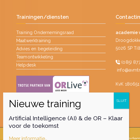
Trainingen/diensten
Contacti
Training Ondernemingsraad
academie 
Droogdokke
Maatwerktraining
5026 SP Ti
Advies en begeleiding
Teamontwikkeling
(085) 877
Helpdesk
info@avmtra
KvK 180651
Artificial Intelligence (AI) & de OR – Klaar
voor de toekomst
Meer informatie…
Auteursrecht © 2026
academ