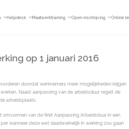
m
Helpdesk
Maatwerktraining
Open inschrijving
Online l
emie voor Medezeggen
chap - ondernemingsraad
rking op 1 januari 2016
bevorderen doordat werknemers meer mogelijkheden krijgen
e werken. Naast aanpassing van de arbeidsduur regelt de
de arbeidsplaats.
et omvormen van de Wet Aanpassing Arbeidsduur in een
r per wanneer deze wet daadwerkelijk in werking zou gaan