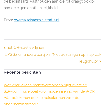
de bedrijfsarts vasthouden aan die rol draagt ook bij
aan de eigen onafhankelijkheid.
Bron:
oversalarisadministratie.nl
Bericht
het OR-spel verfijnen
LPGGz en andere partijen: “Niet bezuinigen op inspraak
navigatie
jeugdhulp”
Recente berichten
Wet Vbar: alleen rechtsvermoeden blijft overeind
SER-commissie pleit voor modernisering van de WOR
Wat betekenen de kabinetsplannen voor de
ondernemingsraad?