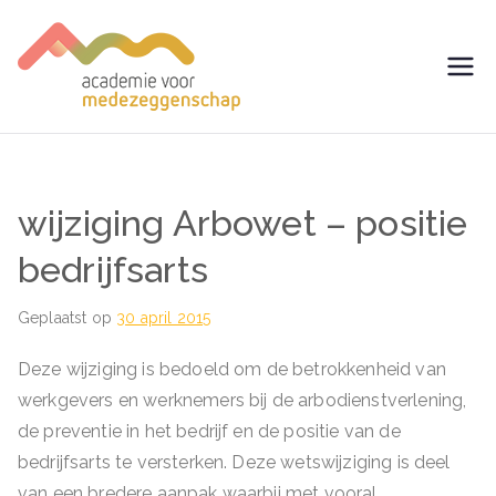
Ga
naar
de
avm –
Trainingen voor
inhoud
Medezeggenschap -
Academie
ondernemingsraad
voor
wijziging Arbowet – positie
Medezegg
bedrijfsarts
enschap
Geplaatst op
30 april 2015
Deze wijziging is bedoeld om de betrokkenheid van
werkgevers en werknemers bij de arbodienstverlening,
de preventie in het bedrijf en de positie van de
bedrijfsarts te versterken. Deze wetswijziging is deel
van een bredere aanpak waarbij met vooral