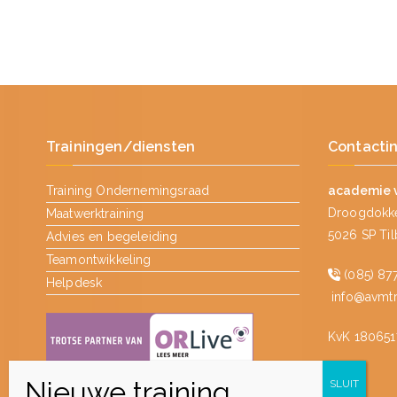
Trainingen/diensten
Contacti
Training Ondernemingsraad
academie 
Droogdokke
Maatwerktraining
5026 SP Ti
Advies en begeleiding
Teamontwikkeling
(085) 877
Helpdesk
info@avmtra
KvK 180651