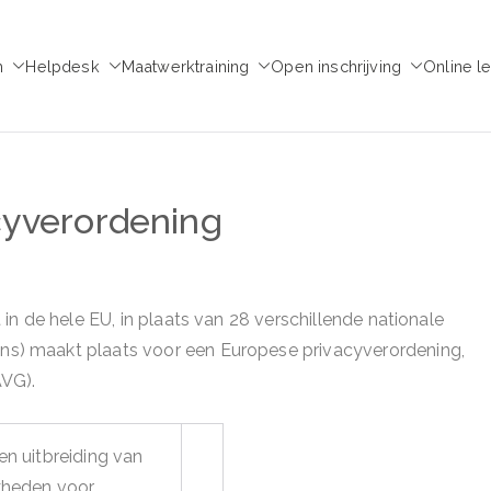
m
Helpdesk
Maatwerktraining
Open inschrijving
Online l
emie voor Medezeggen
chap - ondernemingsraad
cyverordening
n de hele EU, in plaats van 28 verschillende nationale
) maakt plaats voor een Europese privacyverordening,
VG).
n uitbreiding van
kheden voor