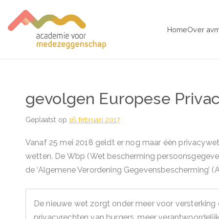
Ga
naar
Home
Over av
de
avm – Acad
Trainingen voor Medezeggens
inhoud
gevolgen Europese Priva
Geplaatst op
16 februari 2017
Vanaf 25 mei 2018 geldt er nog maar één privacywet i
wetten. De Wbp (Wet bescherming persoonsgegevens
de ‘Algemene Verordening Gegevensbescherming’ (A
De nieuwe wet zorgt onder meer voor versterking e
privacyrechten van burgers, meer verantwoordelij