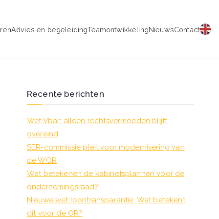
eren
Advies en begeleiding
Teamontwikkeling
Nieuws
Contact
schap
Recente berichten
Wet Vbar: alleen rechtsvermoeden blijft
overeind
SER-commissie pleit voor modernisering van
de WOR
Wat betekenen de kabinetsplannen voor de
ondernemingsraad?
Nieuwe wet loontransparantie: Wat betekent
dit voor de OR?