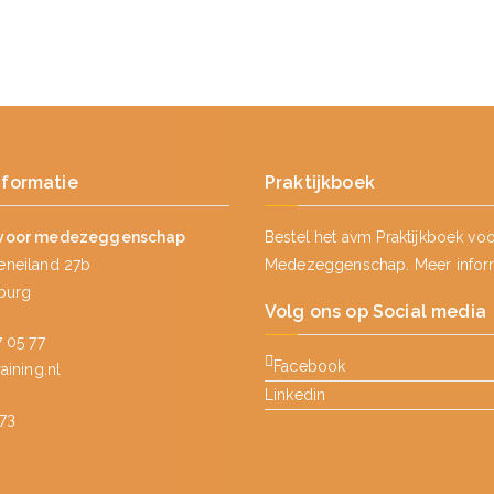
nformatie
Praktijkboek
voor medezeggenschap
Bestel het avm Praktijkboek vo
neiland 27b
Medezeggenschap.
Meer infor
lburg
Volg ons op Social media
 05 77
Facebook
ining.nl
Linkedin
73