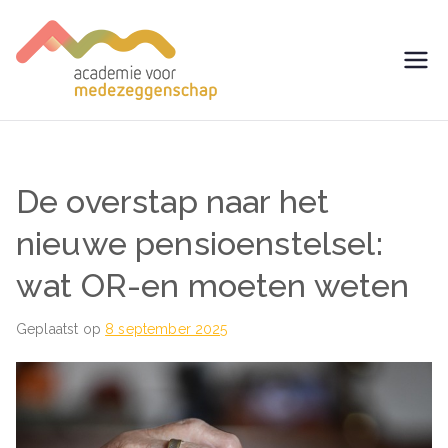
Ga
naar
de
avm –
Trainingen voor
inhoud
Medezeggenschap -
Academie
ondernemingsraad
voor
De overstap naar het
Medezegg
nieuwe pensioenstelsel:
wat OR-en moeten weten
enschap
Geplaatst op
8 september 2025