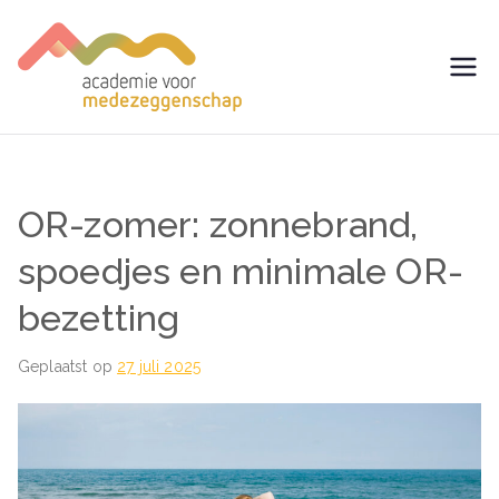
Ga
naar
de
avm –
Trainingen voor
inhoud
Medezeggenschap -
Academie
ondernemingsraad
voor
OR-zomer: zonnebrand,
Medezegg
spoedjes en minimale OR-
bezetting
enschap
Geplaatst op
27 juli 2025