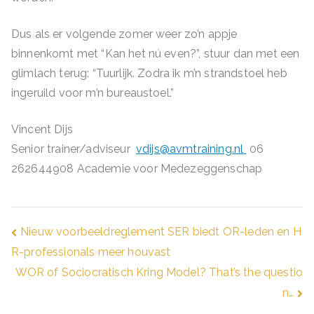
Dus als er volgende zomer weer zo’n appje
binnenkomt met “Kan het nú even?”, stuur dan met een
glimlach terug: “Tuurlijk. Zodra ik m’n strandstoel heb
ingeruild voor m’n bureaustoel.”
Vincent Dijs
Senior trainer/adviseur
vdijs@avmtraining.nl
06
262644908 Academie voor Medezeggenschap
Bericht
Nieuw voorbeeldreglement SER biedt OR-leden en H
R-professionals meer houvast
navigatie
WOR of Sociocratisch Kring Model? That’s the questio
n…