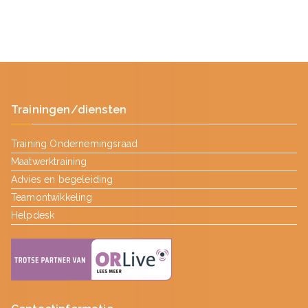
Trainingen/diensten
Training Ondernemingsraad
Maatwerktraining
Advies en begeleiding
Teamontwikkeling
Helpdesk